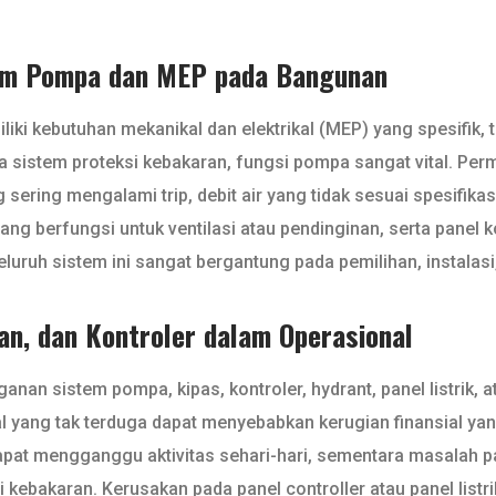
em Pompa dan MEP pada Bangunan
iliki kebutuhan mekanikal dan elektrikal (MEP) yang spesifik,
ga sistem proteksi kebakaran, fungsi pompa sangat vital. Pe
 sering mengalami trip, debit air yang tidak sesuai spesifik
yang berfungsi untuk ventilasi atau pendinginan, serta panel
eluruh sistem ini sangat bergantung pada pemilihan, instalas
an, dan Kontroler dalam Operasional
an sistem pompa, kipas, kontroler, hydrant, panel listrik, a
yang tak terduga dapat menyebabkan kerugian finansial yang 
apat mengganggu aktivitas sehari-hari, sementara masalah p
kebakaran. Kerusakan pada panel controller atau panel listr