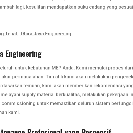
tambah lagi, kesulitan mendapatkan suku cadang yang sesuai 
g Tepat | Dhira Jaya Engineering
ya Engineering
eluruh untuk kebutuhan MEP Anda. Kami memulai proses dar
 akar permasalahan. Tim ahli kami akan melakukan pengecek
. Berdasarkan temuan, kami akan memberikan rekomendasi yang t
elayani supply material berkualitas, melakukan pekerjaan ins
an commissioning untuk memastikan seluruh sistem berfungsi
anan kami.
ntenance Profesional yang Responsif