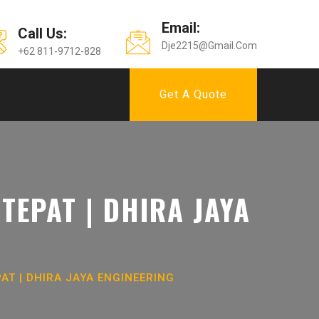
Email:
Call Us:
Dje2215@gmail.com
+62 811-9712-828
Get A Quote
TEPAT | DHIRA JAYA
AT | DHIRA JAYA ENGINEERING