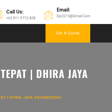
Email:
Call Us:
Dje2215@gmail.com
+62 811-9712-828
Get A Quote
TEPAT | DHIRA JAYA
AT | DHIRA JAYA ENGINEERING