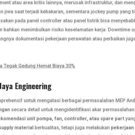
ment atau area kritis lainnya, merusak infrastruktur, dan me
jiwa saat terjadi kebakaran, sementara jockey pump yang t
sakan pada panel controller atau panel listrik bisa menyebab
bahkan menimbulkan risiko keselamatan kerja. Downtime ope
rangnya dokumentasi pekerjaan perawatan atau perbaikan jug
ipa Tegak Gedung Hemat Biaya 30%
 Jaya Engineering
prehensif untuk mengatasi berbagai permasalahan MEP Anda.
ngan
secara detail untuk mengidentifikasi akar permasalahan
ekomendasi unit pompa, fan, controller, atau spare part
yang
supply material
berkualitas, tetapi juga melakukan
pekerjaan 