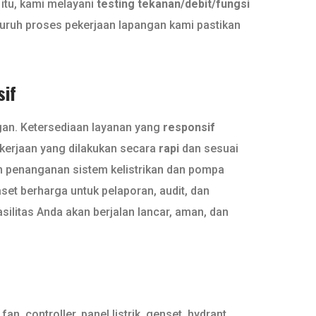
 itu, kami melayani
testing tekanan/debit/fungsi
uruh proses pekerjaan lapangan kami pastikan
sif
gan. Ketersediaan layanan yang
responsif
kerjaan yang dilakukan secara
rapi
dan sesuai
m penanganan sistem kelistrikan dan pompa
set berharga untuk pelaporan, audit, dan
ilitas Anda akan berjalan lancar, aman, dan
 controller, panel listrik, genset, hydrant,