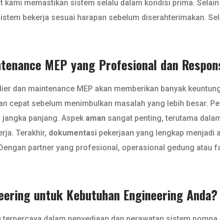
t kami memastikan sistem selalu dalam kondisi prima. Selain
stem bekerja sesuai harapan sebelum diserahterimakan. Sel
ntenance MEP yang Profesional dan Respon
pplier dan maintenance MEP akan memberikan banyak keuntun
an cepat sebelum menimbulkan masalah yang lebih besar. Pe
m jangka panjang. Aspek
aman
sangat penting, terutama dala
rja. Terakhir,
dokumentasi
pekerjaan yang lengkap menjadi a
ngan partner yang profesional, operasional gedung atau fas
eering untuk Kebutuhan Engineering Anda?
 terpercaya dalam penyediaan dan perawatan sistem pompa, fan,