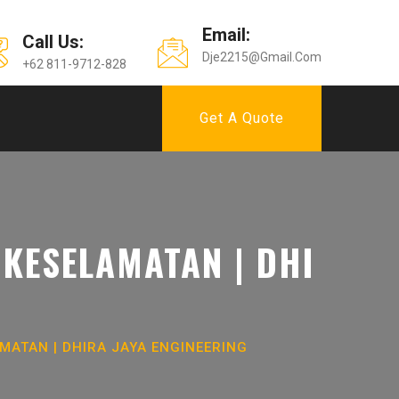
Email:
Call Us:
Dje2215@gmail.com
+62 811-9712-828
Get A Quote
KESELAMATAN | DHI
ATAN | DHIRA JAYA ENGINEERING