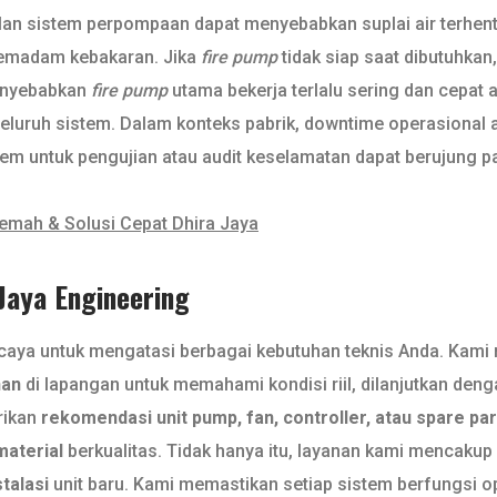
lan sistem perpompaan dapat menyebabkan suplai air terhent
 pemadam kebakaran. Jika
fire pump
tidak siap saat dibutuhkan
menyebabkan
fire pump
utama bekerja terlalu sering dan cepat
eluruh sistem. Dalam konteks pabrik, downtime operasional aki
sistem untuk pengujian atau audit keselamatan dapat berujung
mah & Solusi Cepat Dhira Jaya
 Jaya Engineering
ercaya untuk mengatasi berbagai kebutuhan teknis Anda. Kami
han
di lapangan untuk memahami kondisi riil, dilanjutkan den
rikan
rekomendasi unit pump, fan, controller, atau spare par
material
berkualitas. Tidak hanya itu, layanan kami mencakup
stalasi
unit baru. Kami memastikan setiap sistem berfungsi o