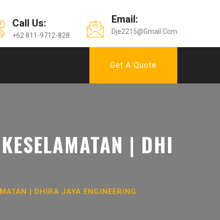
Email:
Call Us:
Dje2215@gmail.com
+62 811-9712-828
Get A Quote
KESELAMATAN | DHI
ATAN | DHIRA JAYA ENGINEERING