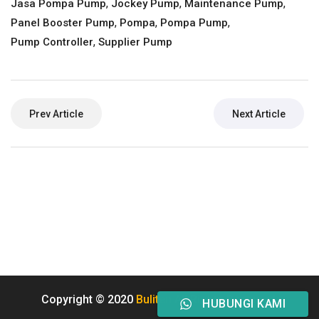
,
,
,
Jasa Pompa Pump
Jockey Pump
Maintenance Pump
,
,
,
Panel Booster Pump
Pompa
Pompa Pump
,
Pump Controller
Supplier Pump
Prev Article
Next Article
Copyright © 2020
Buliten
All Rights Reserved.
HUBUNGI KAMI