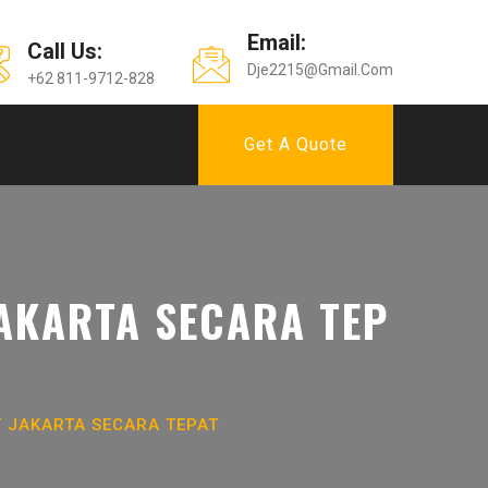
Email:
Call Us:
Dje2215@gmail.com
+62 811-9712-828
Get A Quote
AKARTA SECARA TEP
 JAKARTA SECARA TEPAT