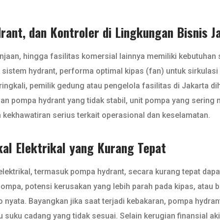
ant, dan Kontroler di Lingkungan Bisnis J
jaan, hingga fasilitas komersial lainnya memiliki kebutuhan s
k sistem hydrant, performa optimal kipas (fan) untuk sirkula
ringkali, pemilik gedung atau pengelola fasilitas di Jakarta
nan pompa hydrant yang tidak stabil, unit pompa yang sering 
kekhawatiran serius terkait operasional dan keselamatan.
al Elektrikal yang Kurang Tepat
lektrikal, termasuk pompa hydrant, secara kurang tepat da
ompa, potensi kerusakan yang lebih parah pada kipas, atau 
o nyata. Bayangkan jika saat terjadi kebakaran, pompa hydran
u suku cadang yang tidak sesuai. Selain kerugian finansial a