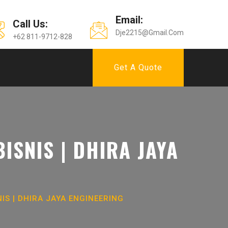
Email:
Call Us:
Dje2215@gmail.com
+62 811-9712-828
Get A Quote
SNIS | DHIRA JAYA
S | DHIRA JAYA ENGINEERING