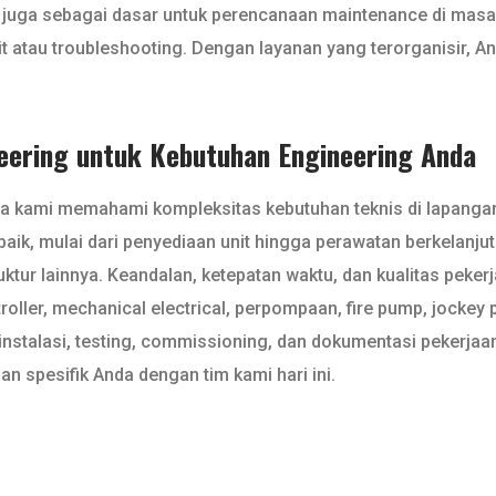
api juga sebagai dasar untuk perencanaan maintenance di ma
 atau troubleshooting. Dengan layanan yang terorganisir, An
eering untuk Kebutuhan Engineering Anda
na kami memahami kompleksitas kebutuhan teknis di lapangan.
ik, mulai dari penyediaan unit hingga perawatan berkelanjut
ruktur lainnya. Keandalan, ketepatan waktu, dan kualitas peke
ller, mechanical electrical, perpompaan, fire pump, jockey pum
 instalasi, testing, commissioning, dan dokumentasi pekerja
n spesifik Anda dengan tim kami hari ini.