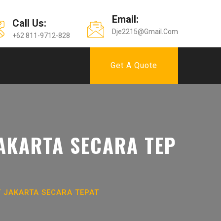
Email:
Call Us:
Dje2215@gmail.com
+62 811-9712-828
Get A Quote
AKARTA SECARA TEP
 JAKARTA SECARA TEPAT