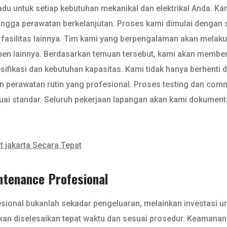
padu untuk setiap kebutuhan mekanikal dan elektrikal Anda.
l hingga perawatan berkelanjutan. Proses kami dimulai deng
tau fasilitas lainnya. Tim kami yang berpengalaman akan melak
mponen lainnya. Berdasarkan temuan tersebut, kami akan membe
fikasi dan kebutuhan kapasitas. Kami tidak hanya berhenti d
 dan perawatan rutin yang profesional. Proses testing dan co
ai standar. Seluruh pekerjaan lapangan akan kami dokumenta
 jakarta Secara Tepat
ntenance Profesional
esional bukanlah sekadar pengeluaran, melainkan investasi 
n diselesaikan tepat waktu dan sesuai prosedur. Keamanan j