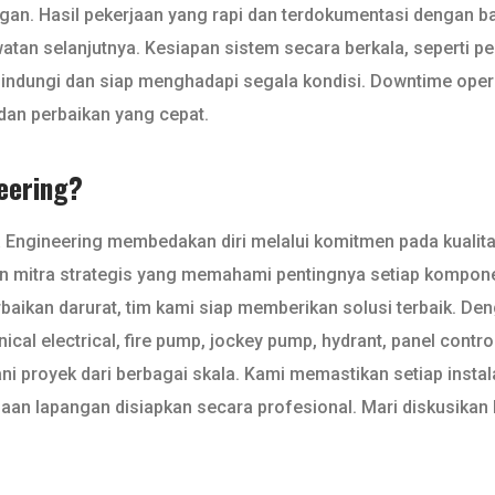
angan. Hasil pekerjaan yang rapi dan terdokumentasi denga
an selanjutnya. Kesiapan sistem secara berkala, seperti pe
rlindungi dan siap menghadapi segala kondisi. Downtime oper
 dan perbaikan yang cepat.
eering?
ya Engineering membedakan diri melalui komitmen pada kualit
an mitra strategis yang memahami pentingnya setiap kompon
erbaikan darurat, tim kami siap memberikan solusi terbaik. 
al electrical, fire pump, jockey pump, hydrant, panel controll
ni proyek dari berbagai skala. Kami memastikan setiap instal
jaan lapangan disiapkan secara profesional. Mari diskusika