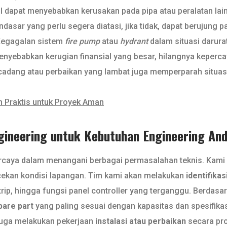
l dapat menyebabkan kerusakan pada pipa atau peralatan lai
ar yang perlu segera diatasi, jika tidak, dapat berujung pad
Kegagalan sistem
fire pump
atau
hydrant
dalam situasi darurat 
nyebabkan kerugian finansial yang besar, hilangnya keperc
cadang atau perbaikan yang lambat juga memperparah situas
h Praktis untuk Proyek Aman
ngineering untuk Kebutuhan Engineering An
percaya dalam menangani berbagai permasalahan teknis. Kami
ekan kondisi lapangan. Tim kami akan melakukan
identifika
trip, hingga fungsi panel controller yang terganggu. Berdas
pare part
yang paling sesuai dengan kapasitas dan spesifikas
 juga melakukan pekerjaan
instalasi atau perbaikan
secara pr