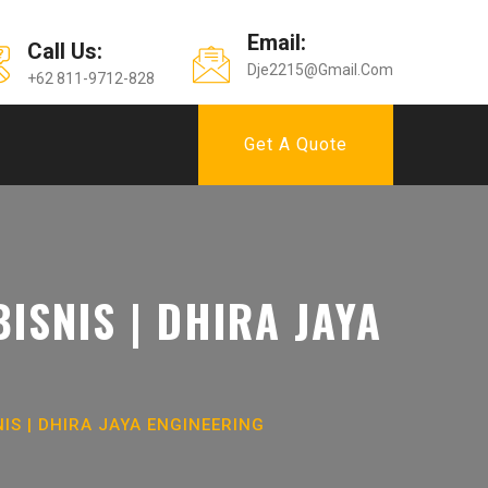
Email:
Call Us:
Dje2215@gmail.com
+62 811-9712-828
Get A Quote
SNIS | DHIRA JAYA
S | DHIRA JAYA ENGINEERING