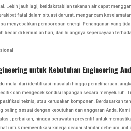
ial. Lebih jauh lagi, ketidakstabilan tekanan air dapat me
erakibat fatal dalam situasi darurat, mengancam keselamatan
 bisa menyebabkan pemborosan energi. Penanganan yang tid
h besar di kemudian hari, dan hilangnya kepercayaan terhad
sional
ngineering untuk Kebutuhan Engineering An
du mulai dari identifikasi masalah hingga pemeliharaan jan
ifik dan mengecek kondisi lapangan secara menyeluruh. Tim
, spesifikasi teknis, atau kerusakan komponen. Berdasarkan 
ang paling sesuai dengan kebutuhan dan anggaran Anda. Kami
stalasi, perbaikan, hingga perawatan preventif untuk memasti
at untuk memverifikasi kinerja sesuai standar sebelum unit 