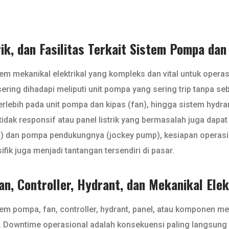
k, dan Fasilitas Terkait Sistem Pompa dan
istem mekanikal elektrikal yang kompleks dan vital untuk oper
g dihadapi meliputi unit pompa yang sering trip tanpa sebab
erlebih pada unit pompa dan kipas (fan), hingga sistem hydr
ng tidak responsif atau panel listrik yang bermasalah juga d
p) dan pompa pendukungnya (jockey pump), kesiapan operas
fik juga menjadi tantangan tersendiri di pasar.
n, Controller, Hydrant, dan Mekanikal Elek
 pompa, fan, controller, hydrant, panel, atau komponen meka
n. Downtime operasional adalah konsekuensi paling langsung