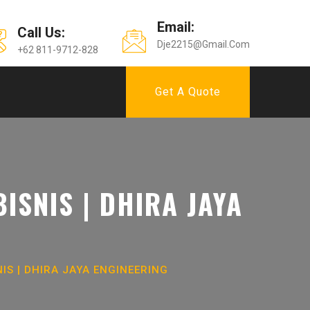
Email:
Call Us:
Dje2215@gmail.com
+62 811-9712-828
Get A Quote
SNIS | DHIRA JAYA
S | DHIRA JAYA ENGINEERING