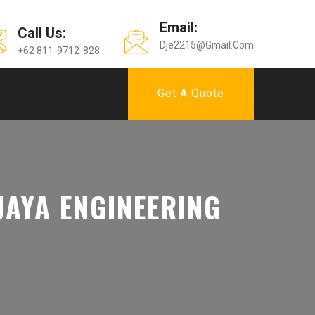
Email:
Call Us:
Dje2215@gmail.com
+62 811-9712-828
Get A Quote
 JAYA ENGINEERING