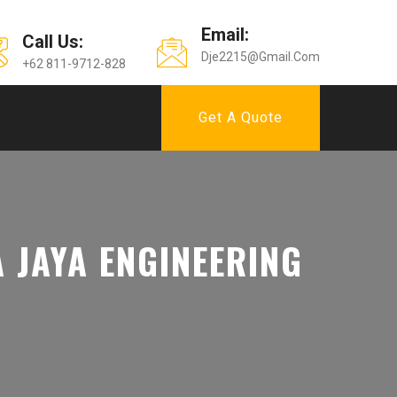
Email:
Call Us:
Dje2215@gmail.com
+62 811-9712-828
Get A Quote
A JAYA ENGINEERING