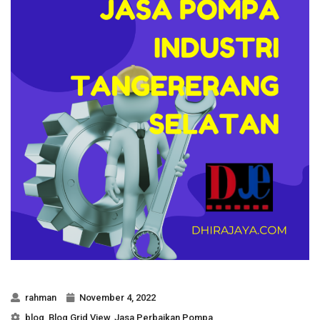
rahman
November 4, 2022
blog
,
Blog Grid View
,
Jasa Perbaikan Pompa