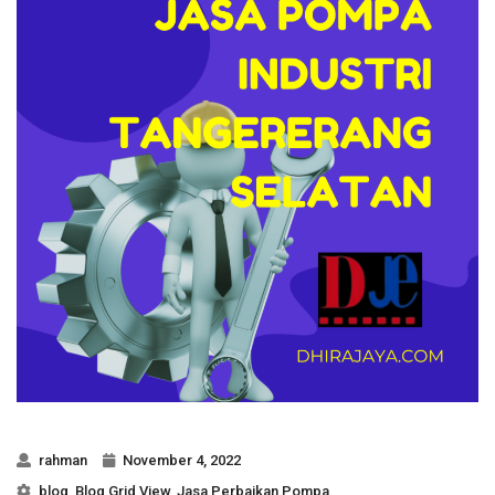
rahman
November 4, 2022
blog
,
Blog Grid View
,
Jasa Perbaikan Pompa